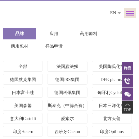
EN
品牌
应用
药用原料
药用包材
样品申请
样品
全部
法国嘉法狮
美国陶氏化学
德国默克集团
德国JRS集团
DFE pharma
曰本富士硅
德国科佩集团
匈牙利Cyclolab
美国森馨
斯泰克（中德合资）
日本三洋化成
意大利Castelli
爱索尔
北方天普
印度Hetero
西班牙Chemo
印度Optimus