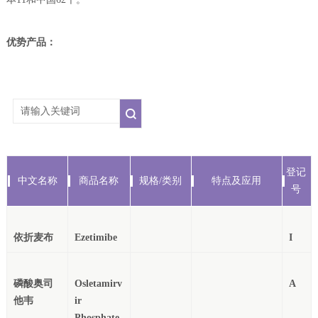
本11和中国62个。
优势产品：
登记
中文名称
商品名称
规格/类别
特点及应用
号
磷酸奥司
Osletamirv
ir