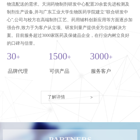
苯甲酸苄酯
苯酚
物流配送的需求。天润药物制剂研发中心配置20余套先进检测及
制剂生产设备,并与广东工业大学生物医药学院建立“联合研发中
微晶纤维素和羧甲纤维素钠
心”,公司与校方在高端制剂工艺、药用辅料创新应用等方面逐步加
海藻酸钠
PVC/PE/PVdC
强合作,致力于为客户从立项、研发到量产提供全方位的解决方
柠檬酸钠
磷酸二氢钠（无水）
案。目前服务超过3000家医药及保健品企业，在行业内树立良好
的口碑与信誉。
磷酸二氢钠（二水）
无水乙醇
30
1500
3000
+
+
+
辛酸钠
氢氧化钠
苯甲醇
叔丁醇
蔗糖
甘露醇
品牌代理
可供产品
服务客户
硅化微晶纤维素
中链甘油三酯
柠檬酸三乙酯
二氧化钛
了解详情
>
磺丁基-β-环糊精钠
二乙二醇单乙醚
苦味掩盖剂
甘露醇
硬脂富马酸钠
乳糖
二氧化硅
聚乙二醇
聚维酮
PARTNERS