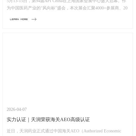
1
2
3
4
5
6
7
8
9
10
5月13-15日，第94届API China在上海国家会展中心盛大启幕。作
为中国医药产业的“风向标”盛会，本次展会汇聚4000+参展商、20
万+专业观众，覆盖医药全产业链核心资源。 天润药业作为...
2026-04-07
实力认证｜天润荣获海关AEO高级认证
近日，天润药业正式通过中国海关AEO（Authorized Economic