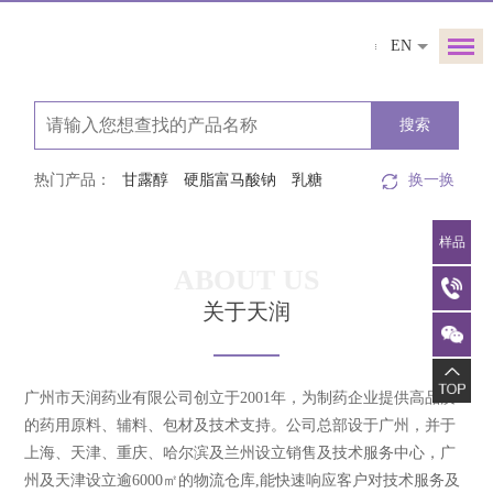
硅化微晶纤维素
中链甘油三酯
EN
柠檬酸三乙酯
二氧化钛
磺丁基-β-环糊精钠
搜索
二乙二醇单乙醚
苦味掩盖剂
热门产品：
甘露醇
硬脂富马酸钠
乳糖
换一换
二氧化硅
聚乙二醇
聚维酮
样品
聚乙烯醇
羧甲淀粉钠
ABOUT US
交联聚维酮
低内毒素甘露醇
关于天润
山梨醇
微晶纤维素
无水乳糖
二甲双胍
山嵛酸甘油酯
广州市天润药业有限公司创立于2001年，为制药企业提供高品质
葡甲胺
单双硬脂酸甘油酯
的药用原料、辅料、包材及技术支持。公司总部设于广州，并于
上海、天津、重庆、哈尔滨及兰州设立销售及技术服务中心，广
乙二胺四乙酸二钠
生育酚
州及天津设立逾6000㎡的物流仓库,能快速响应客户对技术服务及