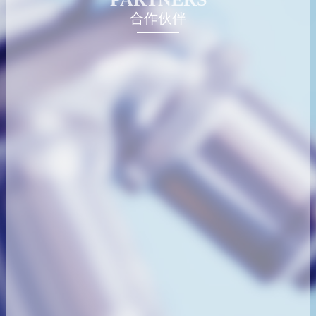
合作伙伴
聚乙烯醇
羧甲淀粉钠
交联聚维酮
低内毒素甘露醇
山梨醇
微晶纤维素
无水乳糖